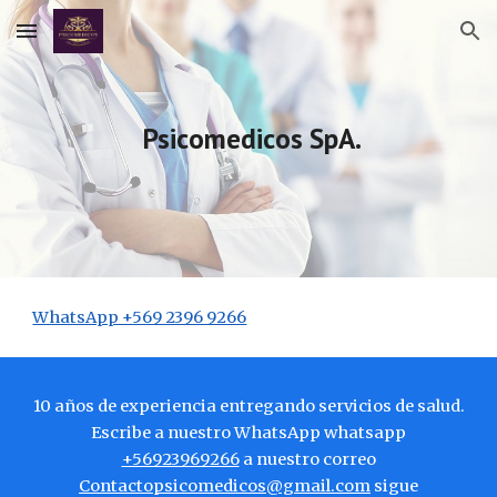
Skip to main content
Skip to navigation
Psicomedicos SpA.
WhatsApp +569 2396 9266
10 años de experiencia entregando servicios de salud.
Escribe a nuestro
WhatsApp whatsapp
+56923969266
a nuestro correo
Contactopsicomedicos@gmail.com
sigue